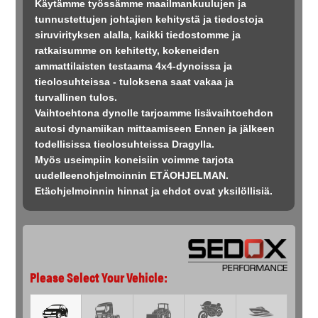
Käytämme työssämme maailmankuulujen ja
tunnustettujen johtajien kehitystä ja tiedostoja
siruvirityksen alalla, kaikki tiedostomme ja
ratkaisumme on kehitetty, kokeneiden
ammattilaisten testaama 4x4-dynoissa ja
tieolosuhteissa - tuloksena saat vakaa ja
turvallinen tulos.
Vaihtoehtona dynolle tarjoamme lisävaihtoehdon
autosi dynamiikan mittaamiseen Ennen ja jälkeen
todellisissa tieolosuhteissa Dragylla.
Myös useimpiin koneisiin voimme tarjota
uudelleenohjelmoinnin ETÄOHJELMAN.
Etäohjelmoinnin hinnat ja ehdot ovat yksilöllisiä.