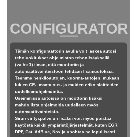
CONFIGURATOR
Tämän konfiguraattorin avulla voit laskea autosi
teholuokitukset ohjelmiston tehonlisäyksellä
(vaihe 1) ilman, että moottoriin ja
automaattivaihteistoon tehdään lisämuutoksia.
Teemme henkilöautojen, kuorma-autojen, mukaan
lukien CE-, maatalous- ja muiden erikoislaitteiden
uudelleenohjelmointia.
Useimmissa autoissa on moottorin lisäksi
mahdollista ohjelmoida uudelleen myös
automaattivaihteisto.
Sirun virityspalvelun lisäksi voit myös poistaa
käytöstä kaikki ympäristöjärjestelmät, kuten EGR,
DPF, Cat, AdBlue, Nox ja unohtaa ne lopullisesti.